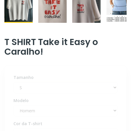
T SHIRT Take it Easy o
Caralho!
Tamanho
Modelo
Cor da T-shirt