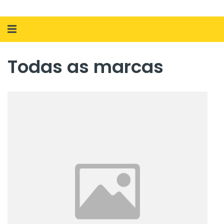
Alternar
navegação
Todas as marcas
Todas
as
marcas