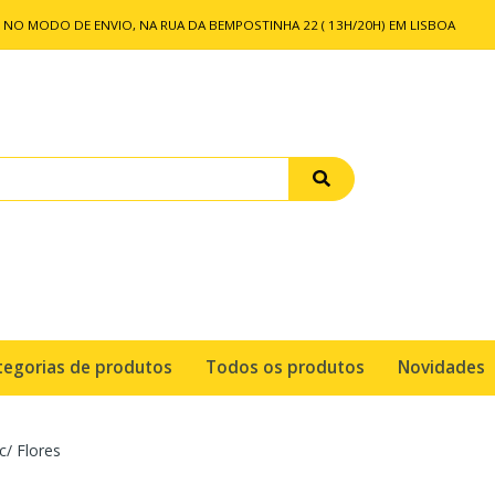
NO MODO DE ENVIO, NA RUA DA BEMPOSTINHA 22 ( 13H/20H) EM LISBOA
tegorias de produtos
Todos os produtos
Novidades
/ Flores