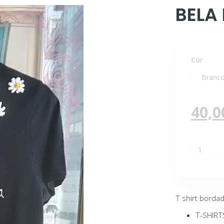
BELA 
Cor
40,0
T shirt borda
T-SHIR